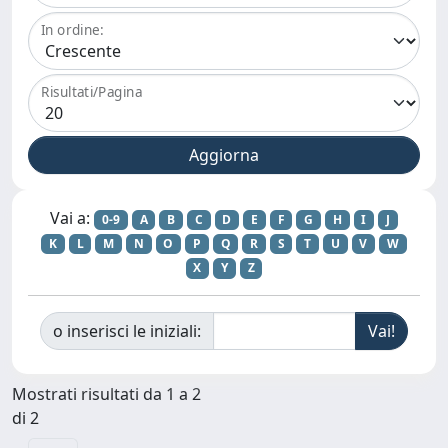
In ordine:
Risultati/Pagina
Vai a:
0-9
A
B
C
D
E
F
G
H
I
J
K
L
M
N
O
P
Q
R
S
T
U
V
W
X
Y
Z
o inserisci le iniziali:
Mostrati risultati da 1 a 2
di 2