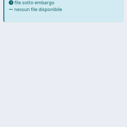
file sotto embargo
nessun file disponibile
Copyright © 2026
Università degli Studi Trieste |
Dove
siamo
|
Privacy
Piazzale Europa,1 34127 Trieste, Italia -
Tel. +39 040.558.7111 - P.IVA 00211830328