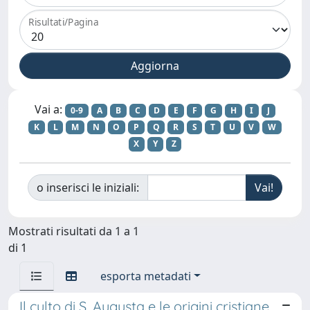
Risultati/Pagina
Vai a:
0-9
A
B
C
D
E
F
G
H
I
J
K
L
M
N
O
P
Q
R
S
T
U
V
W
X
Y
Z
o inserisci le iniziali:
Mostrati risultati da 1 a 1
di 1
esporta metadati
Il culto di S. Augusta e le origini cristiane