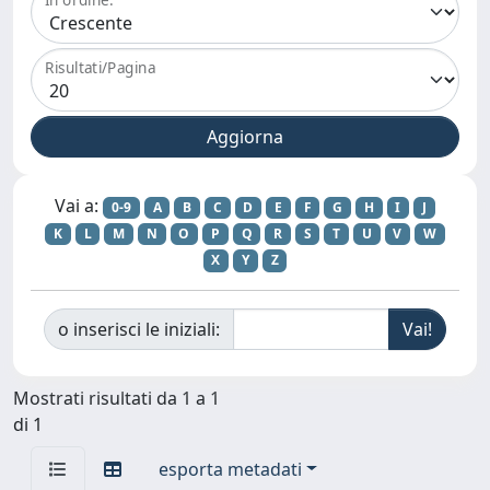
Risultati/Pagina
Vai a:
0-9
A
B
C
D
E
F
G
H
I
J
K
L
M
N
O
P
Q
R
S
T
U
V
W
X
Y
Z
o inserisci le iniziali:
Mostrati risultati da 1 a 1
di 1
esporta metadati