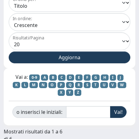
In ordine:
Risultati/Pagina
Vai a:
0-9
A
B
C
D
E
F
G
H
I
J
K
L
M
N
O
P
Q
R
S
T
U
V
W
X
Y
Z
o inserisci le iniziali:
Mostrati risultati da 1 a 6
di 6