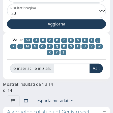
Risultati/Pagina
Vai a:
0-9
A
B
C
D
E
F
G
H
I
J
K
L
M
N
O
P
Q
R
S
T
U
V
W
X
Y
Z
o inserisci le iniziali:
Mostrati risultati da 1 a 14
di 14
esporta metadati
A karyological study of Genista sect.