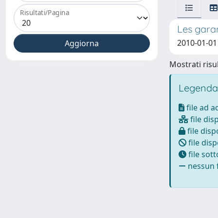
Risultati/Pagina
Les garan
2010-01-01
Mostrati risul
Legenda
file ad 
file dis
file disp
file disp
file sot
nessun f