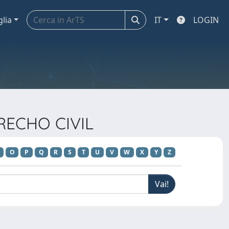
glia
IT
LOGIN
ERECHO CIVIL
O
P
Q
R
S
T
U
V
W
X
Y
Z