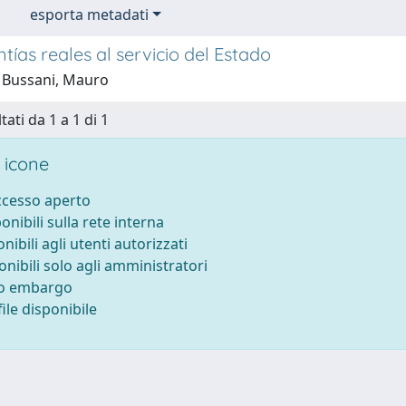
esporta metadati
tías reales al servicio del Estado
 Bussani, Mauro
tati da 1 a 1 di 1
 icone
accesso aperto
ponibili sulla rete interna
onibili agli utenti autorizzati
onibili solo agli amministratori
to embargo
ile disponibile