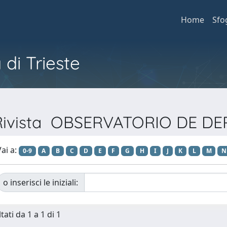
Home
Sfo
 di Trieste
 Rivista OBSERVATORIO DE D
ai a:
0-9
A
B
C
D
E
F
G
H
I
J
K
L
M
N
o inserisci le iniziali:
tati da 1 a 1 di 1