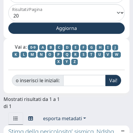
Risultati/Pagina
Vai a:
0-9
A
B
C
D
E
F
G
H
I
J
K
L
M
N
O
P
Q
R
S
T
U
V
W
X
Y
Z
o inserisci le iniziali:
Mostrati risultati da 1 a 1
di 1
esporta metadati
Stima della pericolosita' sismica. Ndsha,