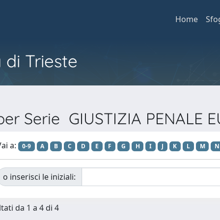
Home
Sfo
 di Trieste
 per Serie GIUSTIZIA PENALE
ai a:
0-9
A
B
C
D
E
F
G
H
I
J
K
L
M
N
o inserisci le iniziali:
tati da 1 a 4 di 4