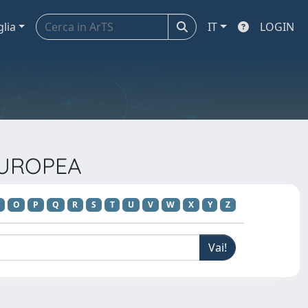
glia
IT
LOGIN
 EUROPEA
O
P
Q
R
S
T
U
V
W
X
Y
Z