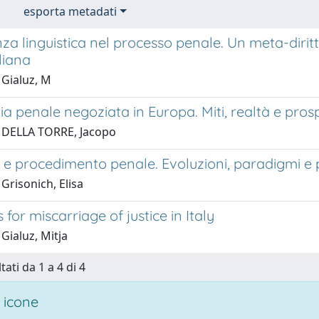
esporta metadati
enza linguistica nel processo penale. Un meta-di
aliana
 Gialuz, M
zia penale negoziata in Europa. Miti, realtà e pros
 DELLA TORRE, Jacopo
 e procedimento penale. Evoluzioni, paradigmi e p
Grisonich, Elisa
for miscarriage of justice in Italy
Gialuz, Mitja
tati da 1 a 4 di 4
 icone