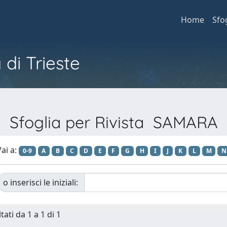
Home
Sfo
 di Trieste
Sfoglia per Rivista SAMARA
ai a:
0-9
A
B
C
D
E
F
G
H
I
J
K
L
M
N
o inserisci le iniziali:
tati da 1 a 1 di 1