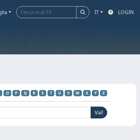
glia
IT
LOGIN
O
P
Q
R
S
T
U
V
W
X
Y
Z