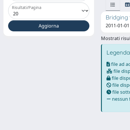
Risultati/Pagina
Bridging
2011-01-01
Mostrati risul
Legenda
file ad 
file dis
file disp
file disp
file sot
nessun f