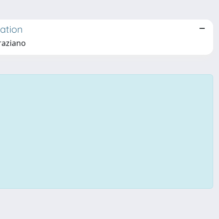
ation
raziano