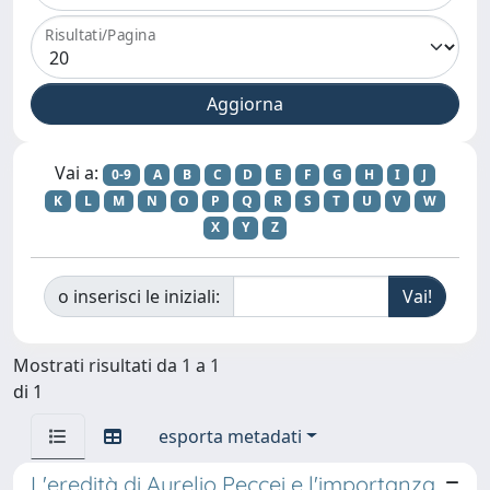
Risultati/Pagina
Vai a:
0-9
A
B
C
D
E
F
G
H
I
J
K
L
M
N
O
P
Q
R
S
T
U
V
W
X
Y
Z
o inserisci le iniziali:
Mostrati risultati da 1 a 1
di 1
esporta metadati
L'eredità di Aurelio Peccei e l'importanza