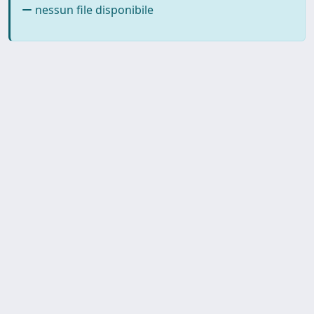
nessun file disponibile
Copyright © 2026
Università degli Studi Trieste |
Dove
siamo
|
Privacy
Piazzale Europa,1 34127 Trieste, Italia -
Tel. +39 040.558.7111 - P.IVA 00211830328
- C.F. 80013890324 - P.E.C.: