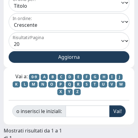
In ordine:
Risultati/Pagina
Vai a:
0-9
A
B
C
D
E
F
G
H
I
J
K
L
M
N
O
P
Q
R
S
T
U
V
W
X
Y
Z
o inserisci le iniziali:
Mostrati risultati da 1 a 1
di 1