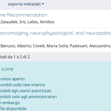
esporta metadati
ime Recommendation
Zalaudek, Iris; Lallas, Aimilios
euroimaging, neurophysiological, and neuropatho
Benussi, Alberto; Cotelli, Maria Sofia; Padovani, Alessandro
tati da 1 a 2 di 2
 icone
accesso aperto
ponibili sulla rete interna
onibili agli utenti autorizzati
onibili solo agli amministratori
to embargo
ile disponibile