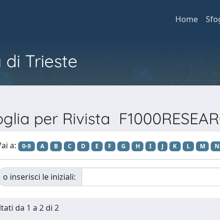
Home
Sfo
 di Trieste
oglia per Rivista F1000RESEA
ai a:
0-9
A
B
C
D
E
F
G
H
I
J
K
L
M
N
o inserisci le iniziali:
tati da 1 a 2 di 2