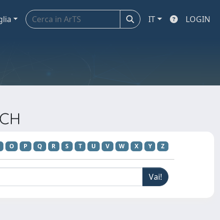
glia
IT
LOGIN
RCH
O
P
Q
R
S
T
U
V
W
X
Y
Z