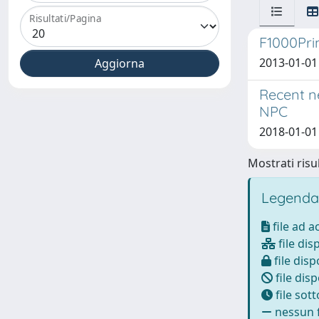
Risultati/Pagina
F1000Pr
2013-01-01 
Recent n
NPC
2018-01-01 
Mostrati risul
Legenda
file ad 
file dis
file disp
file disp
file sot
nessun f