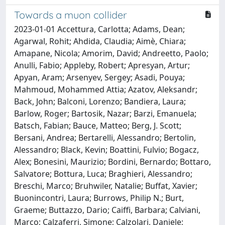
Towards a muon collider
2023-01-01 Accettura, Carlotta; Adams, Dean;
Agarwal, Rohit; Ahdida, Claudia; Aimè, Chiara;
Amapane, Nicola; Amorim, David; Andreetto, Paolo;
Anulli, Fabio; Appleby, Robert; Apresyan, Artur;
Apyan, Aram; Arsenyev, Sergey; Asadi, Pouya;
Mahmoud, Mohammed Attia; Azatov, Aleksandr;
Back, John; Balconi, Lorenzo; Bandiera, Laura;
Barlow, Roger; Bartosik, Nazar; Barzi, Emanuela;
Batsch, Fabian; Bauce, Matteo; Berg, J. Scott;
Bersani, Andrea; Bertarelli, Alessandro; Bertolin,
Alessandro; Black, Kevin; Boattini, Fulvio; Bogacz,
Alex; Bonesini, Maurizio; Bordini, Bernardo; Bottaro,
Salvatore; Bottura, Luca; Braghieri, Alessandro;
Breschi, Marco; Bruhwiler, Natalie; Buffat, Xavier;
Buonincontri, Laura; Burrows, Philip N.; Burt,
Graeme; Buttazzo, Dario; Caiffi, Barbara; Calviani,
Marco; Calzaferri, Simone; Calzolari, Daniele;