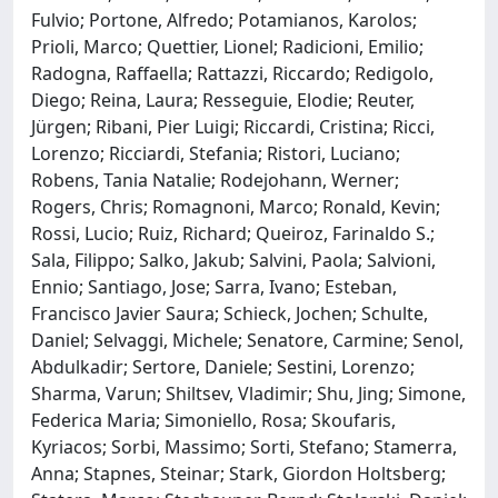
Fulvio; Portone, Alfredo; Potamianos, Karolos;
Prioli, Marco; Quettier, Lionel; Radicioni, Emilio;
Radogna, Raffaella; Rattazzi, Riccardo; Redigolo,
Diego; Reina, Laura; Resseguie, Elodie; Reuter,
Jürgen; Ribani, Pier Luigi; Riccardi, Cristina; Ricci,
Lorenzo; Ricciardi, Stefania; Ristori, Luciano;
Robens, Tania Natalie; Rodejohann, Werner;
Rogers, Chris; Romagnoni, Marco; Ronald, Kevin;
Rossi, Lucio; Ruiz, Richard; Queiroz, Farinaldo S.;
Sala, Filippo; Salko, Jakub; Salvini, Paola; Salvioni,
Ennio; Santiago, Jose; Sarra, Ivano; Esteban,
Francisco Javier Saura; Schieck, Jochen; Schulte,
Daniel; Selvaggi, Michele; Senatore, Carmine; Senol,
Abdulkadir; Sertore, Daniele; Sestini, Lorenzo;
Sharma, Varun; Shiltsev, Vladimir; Shu, Jing; Simone,
Federica Maria; Simoniello, Rosa; Skoufaris,
Kyriacos; Sorbi, Massimo; Sorti, Stefano; Stamerra,
Anna; Stapnes, Steinar; Stark, Giordon Holtsberg;