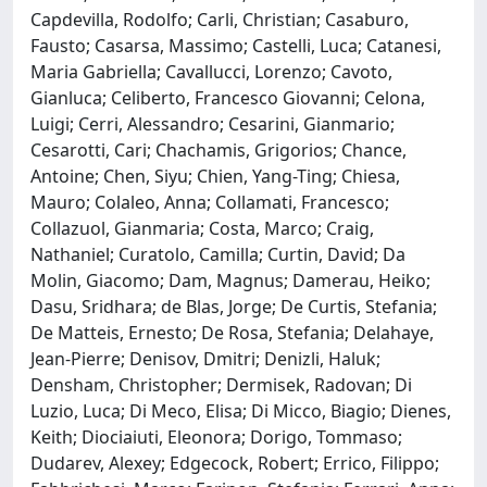
Capdevilla, Rodolfo; Carli, Christian; Casaburo,
Fausto; Casarsa, Massimo; Castelli, Luca; Catanesi,
Maria Gabriella; Cavallucci, Lorenzo; Cavoto,
Gianluca; Celiberto, Francesco Giovanni; Celona,
Luigi; Cerri, Alessandro; Cesarini, Gianmario;
Cesarotti, Cari; Chachamis, Grigorios; Chance,
Antoine; Chen, Siyu; Chien, Yang-Ting; Chiesa,
Mauro; Colaleo, Anna; Collamati, Francesco;
Collazuol, Gianmaria; Costa, Marco; Craig,
Nathaniel; Curatolo, Camilla; Curtin, David; Da
Molin, Giacomo; Dam, Magnus; Damerau, Heiko;
Dasu, Sridhara; de Blas, Jorge; De Curtis, Stefania;
De Matteis, Ernesto; De Rosa, Stefania; Delahaye,
Jean-Pierre; Denisov, Dmitri; Denizli, Haluk;
Densham, Christopher; Dermisek, Radovan; Di
Luzio, Luca; Di Meco, Elisa; Di Micco, Biagio; Dienes,
Keith; Diociaiuti, Eleonora; Dorigo, Tommaso;
Dudarev, Alexey; Edgecock, Robert; Errico, Filippo;