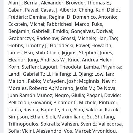
Alan J.; Bernal, Alexander; Browder, Thomas E.;
Caban, Paweł; Casas, J. Alberto; Cheng, Kun; Déliot,
Frédéric; Demina, Regina; Di Domenico, Antonio;
Eckstein, Michał; Fabbrichesi, Marco; Fuks,
Benjamin; Gabrielli, Emidio; Gonçalves, Dorival;
Grabarczyk, Radosław; Grossi, Michele; Han, Tao;
Hobbs, Timothy J.; Horodecki, Paweł; Howarth,
James; Hsu, Shih-Chieh; Jiggins, Stephen; Jones,
Eleanor; Jung, Andreas W.; Knue, Andrea Helen;
Korn, Steffen; Lagouri, Theodota; Lamba, Priyanka;
Landi, Gabriel T.; Li, Haifeng; Li, Qiang; Low, Ian;
Maltoni, Fabio; Mcfayden, Josh; Mcginnis, Navin;
Morales, Roberto A.; Moreno, Jesús M.; De Nova,
Juan Ramón Muñoz; Negro, Giulia; Pagani, Davide;
Pelliccioli, Giovanni; Pinamonti, Michele; Pintucci,
Laura; Ravina, Baptiste; Ruzi, Alim; Sakurai, Kazuki;
Simpson, Ethan; Sioli, Maximiliano; Su, Shufang;
Trifinopoulos, Sokratis; Vahsen, Sven E.; Vallecorsa,
Sofia; Vicini, Alessandro; Vos, Marcel; Vryonidou,