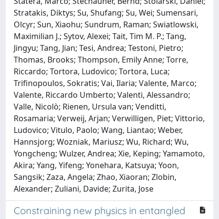
Statera, Marco; Stechauner, Bernd; Stolarski, Daniel;
Stratakis, Diktys; Su, Shufang; Su, Wei; Sumensari,
Olcyr; Sun, Xiaohu; Sundrum, Raman; Swiatlowski,
Maximilian J.; Sytov, Alexei; Tait, Tim M. P.; Tang,
Jingyu; Tang, Jian; Tesi, Andrea; Testoni, Pietro;
Thomas, Brooks; Thompson, Emily Anne; Torre,
Riccardo; Tortora, Ludovico; Tortora, Luca;
Trifinopoulos, Sokratis; Vai, Ilaria; Valente, Marco;
Valente, Riccardo Umberto; Valenti, Alessandro;
Valle, Nicolò; Rienen, Ursula van; Venditti,
Rosamaria; Verweij, Arjan; Verwilligen, Piet; Vittorio,
Ludovico; Vitulo, Paolo; Wang, Liantao; Weber,
Hannsjorg; Wozniak, Mariusz; Wu, Richard; Wu,
Yongcheng; Wulzer, Andrea; Xie, Keping; Yamamoto,
Akira; Yang, Yifeng; Yonehara, Katsuya; Yoon,
Sangsik; Zaza, Angela; Zhao, Xiaoran; Zlobin,
Alexander; Zuliani, Davide; Zurita, Jose
Constraining new physics in entangled