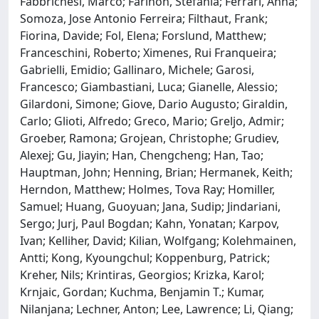
Fabbrichesi, Marco; Farinon, Stefania; Ferrari, Anna;
Somoza, Jose Antonio Ferreira; Filthaut, Frank;
Fiorina, Davide; Fol, Elena; Forslund, Matthew;
Franceschini, Roberto; Ximenes, Rui Franqueira;
Gabrielli, Emidio; Gallinaro, Michele; Garosi,
Francesco; Giambastiani, Luca; Gianelle, Alessio;
Gilardoni, Simone; Giove, Dario Augusto; Giraldin,
Carlo; Glioti, Alfredo; Greco, Mario; Greljo, Admir;
Groeber, Ramona; Grojean, Christophe; Grudiev,
Alexej; Gu, Jiayin; Han, Chengcheng; Han, Tao;
Hauptman, John; Henning, Brian; Hermanek, Keith;
Herndon, Matthew; Holmes, Tova Ray; Homiller,
Samuel; Huang, Guoyuan; Jana, Sudip; Jindariani,
Sergo; Jurj, Paul Bogdan; Kahn, Yonatan; Karpov,
Ivan; Kelliher, David; Kilian, Wolfgang; Kolehmainen,
Antti; Kong, Kyoungchul; Koppenburg, Patrick;
Kreher, Nils; Krintiras, Georgios; Krizka, Karol;
Krnjaic, Gordan; Kuchma, Benjamin T.; Kumar,
Nilanjana; Lechner, Anton; Lee, Lawrence; Li, Qiang;