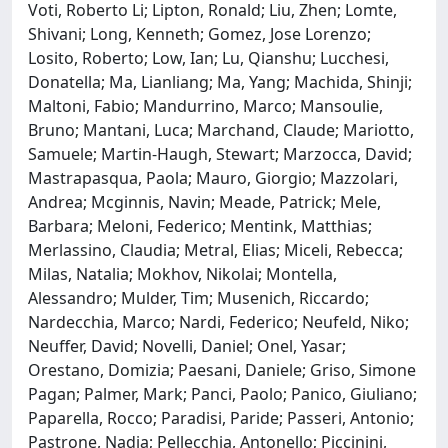
Voti, Roberto Li; Lipton, Ronald; Liu, Zhen; Lomte,
Shivani; Long, Kenneth; Gomez, Jose Lorenzo;
Losito, Roberto; Low, Ian; Lu, Qianshu; Lucchesi,
Donatella; Ma, Lianliang; Ma, Yang; Machida, Shinji;
Maltoni, Fabio; Mandurrino, Marco; Mansoulie,
Bruno; Mantani, Luca; Marchand, Claude; Mariotto,
Samuele; Martin-Haugh, Stewart; Marzocca, David;
Mastrapasqua, Paola; Mauro, Giorgio; Mazzolari,
Andrea; Mcginnis, Navin; Meade, Patrick; Mele,
Barbara; Meloni, Federico; Mentink, Matthias;
Merlassino, Claudia; Metral, Elias; Miceli, Rebecca;
Milas, Natalia; Mokhov, Nikolai; Montella,
Alessandro; Mulder, Tim; Musenich, Riccardo;
Nardecchia, Marco; Nardi, Federico; Neufeld, Niko;
Neuffer, David; Novelli, Daniel; Onel, Yasar;
Orestano, Domizia; Paesani, Daniele; Griso, Simone
Pagan; Palmer, Mark; Panci, Paolo; Panico, Giuliano;
Paparella, Rocco; Paradisi, Paride; Passeri, Antonio;
Pastrone, Nadia; Pellecchia, Antonello; Piccinini,