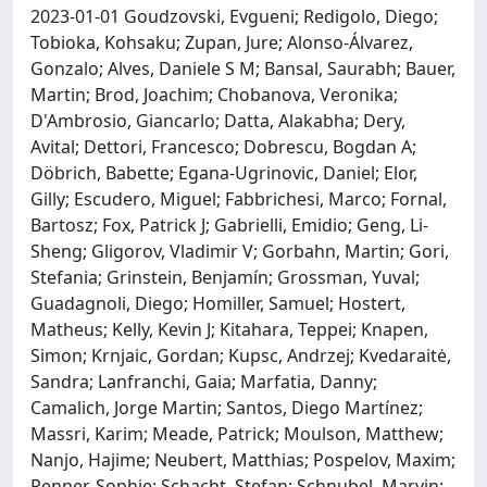
2023-01-01 Goudzovski, Evgueni; Redigolo, Diego;
Tobioka, Kohsaku; Zupan, Jure; Alonso-Álvarez,
Gonzalo; Alves, Daniele S M; Bansal, Saurabh; Bauer,
Martin; Brod, Joachim; Chobanova, Veronika;
D'Ambrosio, Giancarlo; Datta, Alakabha; Dery,
Avital; Dettori, Francesco; Dobrescu, Bogdan A;
Döbrich, Babette; Egana-Ugrinovic, Daniel; Elor,
Gilly; Escudero, Miguel; Fabbrichesi, Marco; Fornal,
Bartosz; Fox, Patrick J; Gabrielli, Emidio; Geng, Li-
Sheng; Gligorov, Vladimir V; Gorbahn, Martin; Gori,
Stefania; Grinstein, Benjamín; Grossman, Yuval;
Guadagnoli, Diego; Homiller, Samuel; Hostert,
Matheus; Kelly, Kevin J; Kitahara, Teppei; Knapen,
Simon; Krnjaic, Gordan; Kupsc, Andrzej; Kvedaraitė,
Sandra; Lanfranchi, Gaia; Marfatia, Danny;
Camalich, Jorge Martin; Santos, Diego Martínez;
Massri, Karim; Meade, Patrick; Moulson, Matthew;
Nanjo, Hajime; Neubert, Matthias; Pospelov, Maxim;
Renner, Sophie; Schacht, Stefan; Schnubel, Marvin;