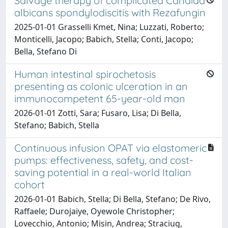
Salvage therapy of complicated Candida
albicans spondylodiscitis with Rezafungin
2025-01-01 Grasselli Kmet, Nina; Luzzati, Roberto;
Monticelli, Jacopo; Babich, Stella; Conti, Jacopo;
Bella, Stefano Di
Human intestinal spirochetosis
presenting as colonic ulceration in an
immunocompetent 65-year-old man
2026-01-01 Zotti, Sara; Fusaro, Lisa; Di Bella,
Stefano; Babich, Stella
Continuous infusion OPAT via elastomeric
pumps: effectiveness, safety, and cost-
saving potential in a real-world Italian
cohort
2026-01-01 Babich, Stella; Di Bella, Stefano; De Rivo,
Raffaele; Durojaiye, Oyewole Christopher;
Lovecchio, Antonio; Misin, Andrea; Straciug,