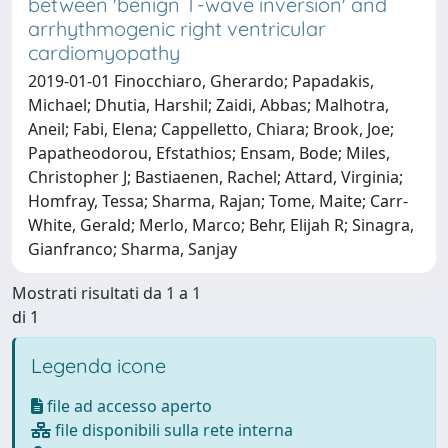
between 'benign T-wave inversion' and
arrhythmogenic right ventricular
cardiomyopathy
2019-01-01 Finocchiaro, Gherardo; Papadakis,
Michael; Dhutia, Harshil; Zaidi, Abbas; Malhotra,
Aneil; Fabi, Elena; Cappelletto, Chiara; Brook, Joe;
Papatheodorou, Efstathios; Ensam, Bode; Miles,
Christopher J; Bastiaenen, Rachel; Attard, Virginia;
Homfray, Tessa; Sharma, Rajan; Tome, Maite; Carr-
White, Gerald; Merlo, Marco; Behr, Elijah R; Sinagra,
Gianfranco; Sharma, Sanjay
Mostrati risultati da 1 a 1
di 1
Legenda icone
file ad accesso aperto
file disponibili sulla rete interna