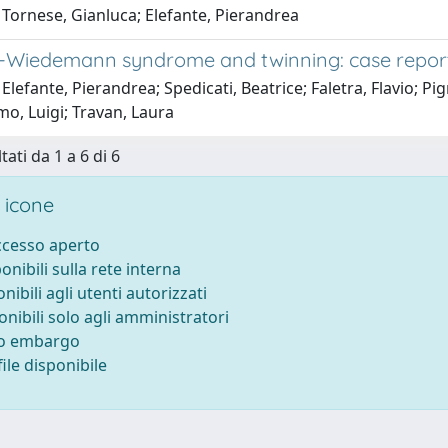
 Tornese, Gianluca; Elefante, Pierandrea
-Wiedemann syndrome and twinning: case report a
Elefante, Pierandrea; Spedicati, Beatrice; Faletra, Flavio; Pig
o, Luigi; Travan, Laura
tati da 1 a 6 di 6
 icone
accesso aperto
ponibili sulla rete interna
onibili agli utenti autorizzati
onibili solo agli amministratori
to embargo
ile disponibile