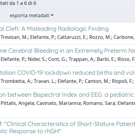
tati da 1 a 6 di 6
esporta metadati
l Cleft: A Misleading Radiologic Finding
Trevisan, M.; Elefante, P.; Cattaruzzi, E.; Rozzo, M.; Carbone,
ime Cerebral Bleeding in an Extremely Preterm 
lefante, P.; Nider, S.; Cont, G.; Trappan, A.; Barbi, E.; Risso, F
 Italian COVID-19 lockdown reduced births and vol
rombetta, A.; Travan, L.; Elefante, P.; Canton, M.; Rispoli, F.; 
on between Bispectral Index and EEG: a pediatric 
Pittalis, Angela; Cavinato, Marianna; Romano, Sara; Elefante, 
: "Clinical Characteristics of Short-Stature Pati
tic Response to rhGH"