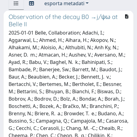
esporta metadati
Observation of the decay B0 →j/ψω at
Belle II
2025-01-01 Belle, Collaboration; Adachi, I.;
Aggarwal, L.; Ahmed, H.; Aihara, H.; Akopov, N.;
Alhakami, M.; Aloisio, A.; Althubiti, N.; Anh Ky, N.;
Asner, D. m.; Atmacan, H.; Aushev, V.; Aversano, M.;
Ayad, R.; Babu, V.; Baghel, N. k.; Bahinipati, S.;
Bambade, P.; Banerjee, Sw.; Barrett, M.; Baudot, J.;
Baur, A.; Beaubien, A.; Becker, J.; Bennett, J. v.;
Bertacchi, V.; Bertemes, M.; Bertholet, E.; Bessner,
M.; Bettarini, S.; Bhuyan, B.; Bianchi, F.; Biswas, D.;
Bobrov, A.; Bodrov, D.; Bolz, A.; Bondar, A.; Borah, J.;
Boschetti, A.; Bozek, A.; Bračko, M.; Branchini, P.;
Brenny, N.; Briere, R. a.; Browder, T. e.; Budano, A.;
Bussino, S.; Campagna, Q.; Campajola, M.; Casarosa,
G.; Cecchi, C.; Cerasoli, J.; Chang, M. -C.; Cheaib, R.;
Cheema, P.; Chen, C.; Cheon, B. g.; Chilikin, K.;