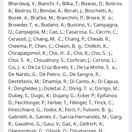
Bhardwaj, V.; Bianchi, F.; Bilka, T.; Biswas, D.; Bobrov,
A.; Bodrov, D.; Bondar, A.; Borah, J.; Boschetti, A.;
Bozek, A.; Bračko, M.; Branchini, P.; Briere, R. a.;
Browder, T. e.; Budano, A.; Bussino, S.; Campagna,
Q.; Campajola, M.; Cao, L.; Casarosa, G.; Cecchi, C.;
Cerasoli, J.; Chang, M. -C.; Chang, P.; Cheaib, R.;
Cheema, P.; Chen, C.; Cheon, B. g.; Chilikin, K.;
Chirapatpimol, K.; Cho, H. -E.; Cho, K.; Cho, S. -J.;
Choi, S. -K.; Choudhury, S.; Cochran, J.; Corona, L.;
Cui, J. x.; De La Cruz-Burelo, E.; De La Motte, S. a.;
De Nardo, G.; De Pietro, G.; De Sangro, R.;
Destefanis, M.; Dhamija, R.; Di Canto, A.; Di Capua,
F.; Dingfelder, J.; Doležal, Z.; Dong, T. v.; Dorigo, M.;
Dubey, S.; Dugic, K.; Dujany, G.; Ecker, P.; Epifanov,
D.; Feichtinger, P.; Ferber, T.; Fillinger, T.; Finck, C.;
Finocchiaro, G.; Fodor, A.; Forti, F.; Fulsom, B. g.;
Gabrielli, A.; Ganiev, E.; Garcia-Hernandez, M.; Garg,
R.; Gaudino, G.; Gaur, V.; Gaz, A.; Gellrich, A.;
Ghevondyan, G.; Ghosh, D.; Ghumaryan, H.;