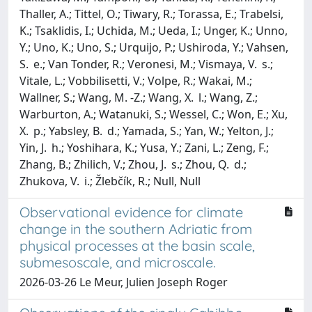
Thaller, A.; Tittel, O.; Tiwary, R.; Torassa, E.; Trabelsi,
K.; Tsaklidis, I.; Uchida, M.; Ueda, I.; Unger, K.; Unno,
Y.; Uno, K.; Uno, S.; Urquijo, P.; Ushiroda, Y.; Vahsen,
S. e.; Van Tonder, R.; Veronesi, M.; Vismaya, V. s.;
Vitale, L.; Vobbilisetti, V.; Volpe, R.; Wakai, M.;
Wallner, S.; Wang, M. -Z.; Wang, X. l.; Wang, Z.;
Warburton, A.; Watanuki, S.; Wessel, C.; Won, E.; Xu,
X. p.; Yabsley, B. d.; Yamada, S.; Yan, W.; Yelton, J.;
Yin, J. h.; Yoshihara, K.; Yusa, Y.; Zani, L.; Zeng, F.;
Zhang, B.; Zhilich, V.; Zhou, J. s.; Zhou, Q. d.;
Zhukova, V. i.; Žlebčík, R.; Null, Null
Observational evidence for climate
change in the southern Adriatic from
physical processes at the basin scale,
submesoscale, and microscale.
2026-03-26 Le Meur, Julien Joseph Roger