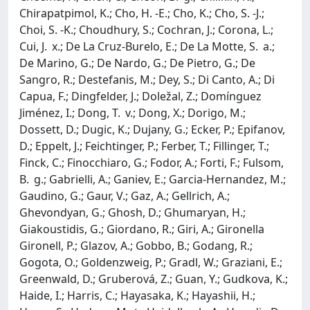
Chirapatpimol, K.; Cho, H. -E.; Cho, K.; Cho, S. -J.;
Choi, S. -K.; Choudhury, S.; Cochran, J.; Corona, L.;
Cui, J. x.; De La Cruz-Burelo, E.; De La Motte, S. a.;
De Marino, G.; De Nardo, G.; De Pietro, G.; De
Sangro, R.; Destefanis, M.; Dey, S.; Di Canto, A.; Di
Capua, F.; Dingfelder, J.; Doležal, Z.; Domínguez
Jiménez, I.; Dong, T. v.; Dong, X.; Dorigo, M.;
Dossett, D.; Dugic, K.; Dujany, G.; Ecker, P.; Epifanov,
D.; Eppelt, J.; Feichtinger, P.; Ferber, T.; Fillinger, T.;
Finck, C.; Finocchiaro, G.; Fodor, A.; Forti, F.; Fulsom,
B. g.; Gabrielli, A.; Ganiev, E.; Garcia-Hernandez, M.;
Gaudino, G.; Gaur, V.; Gaz, A.; Gellrich, A.;
Ghevondyan, G.; Ghosh, D.; Ghumaryan, H.;
Giakoustidis, G.; Giordano, R.; Giri, A.; Gironella
Gironell, P.; Glazov, A.; Gobbo, B.; Godang, R.;
Gogota, O.; Goldenzweig, P.; Gradl, W.; Graziani, E.;
Greenwald, D.; Gruberová, Z.; Guan, Y.; Gudkova, K.;
Haide, I.; Harris, C.; Hayasaka, K.; Hayashii, H.;