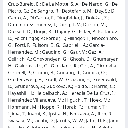
Cruz-Burelo, E.; De La Motte, S. A.; De Nardo, G.; De
Pietro, G.; De Sangro, R.; Destefanis, M.; Dey, S.; Di
Canto, A.; Di Capua, F.; Dingfelder, J.; Doležal, Z.;
Domínguez Jiménez, I.; Dong, T. V.; Dorigo, M.;
Dossett, D.; Dugic, K.; Dujany, G.; Ecker, P.; Epifanov,
D.; Feichtinger, P.; Ferber, T.; Fillinger, T.; Finocchiaro,
G.; Forti, F.; Fulsom, B. G.; Gabrielli, A.; Garcia-
Hernandez, M.; Gaudino, G.; Gaur, V.; Gaz, A.;
Gellrich, A.; Ghevondyan, G.; Ghosh, D.; Ghumaryan,
H.; Giakoustidis, G.; Giordano, R.; Giri, A.; Gironella
Gironell, P.; Gobbo, B.; Godang, R.; Gogota, O.;
Goldenzweig, P.; Gradl, W.; Graziani, E.; Greenwald,
D.; Gruberová, Z.; Gudkova, K.; Haide, I.; Harris, C.;
Hayashii, H.; Heidelbach, A.; Heredia De La Cruz, I.;
Hernández Villanueva, M.; Higuchi, T.; Hoek, M.;
Hohmann, M.; Hoppe, R.; Horak, P.; Humair, T.;
Iijima, T.; Inami, K.; Ipsita, N.; Ishikawa, A.; Itoh, R.;
Iwasaki, M.; Jacobi, D.; Jacobs, W. W.; Jaffe, D. E.; Jang,
E. -J.; Jin, Y.; Johnson, A.; Junkerkalefeld, H.; Kaleta,