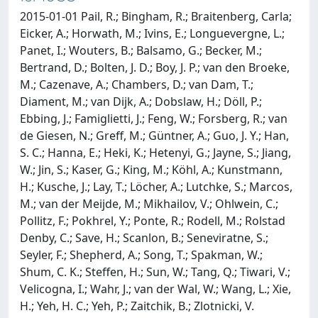
2015-01-01 Pail, R.; Bingham, R.; Braitenberg, Carla;
Eicker, A.; Horwath, M.; Ivins, E.; Longuevergne, L.;
Panet, I.; Wouters, B.; Balsamo, G.; Becker, M.;
Bertrand, D.; Bolten, J. D.; Boy, J. P.; van den Broeke,
M.; Cazenave, A.; Chambers, D.; van Dam, T.;
Diament, M.; van Dijk, A.; Dobslaw, H.; Döll, P.;
Ebbing, J.; Famiglietti, J.; Feng, W.; Forsberg, R.; van
de Giesen, N.; Greff, M.; Güntner, A.; Guo, J. Y.; Han,
S. C.; Hanna, E.; Heki, K.; Hetenyi, G.; Jayne, S.; Jiang,
W.; Jin, S.; Kaser, G.; King, M.; Köhl, A.; Kunstmann,
H.; Kusche, J.; Lay, T.; Löcher, A.; Lutchke, S.; Marcos,
M.; van der Meijde, M.; Mikhailov, V.; Ohlwein, C.;
Pollitz, F.; Pokhrel, Y.; Ponte, R.; Rodell, M.; Rolstad
Denby, C.; Save, H.; Scanlon, B.; Seneviratne, S.;
Seyler, F.; Shepherd, A.; Song, T.; Spakman, W.;
Shum, C. K.; Steffen, H.; Sun, W.; Tang, Q.; Tiwari, V.;
Velicogna, I.; Wahr, J.; van der Wal, W.; Wang, L.; Xie,
H.; Yeh, H. C.; Yeh, P.; Zaitchik, B.; Zlotnicki, V.