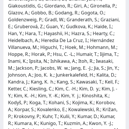
Giakoustidis, G.; Giordano, R.; Giri, A.; Gironella, P.;
Glazov, A.; Gobbo, B.; Godang, R.; Gogota, O.;
Goldenzweig, P.; Gradl, W.; Granderath, S.; Graziani,
E.; Gruberová, Z.; Guan, Y.; Gudkova, K.; Haide, I.;
Han, Y.; Hara, T.; Hayashii, H.; Hazra, S.; Hearty, C.;
Heidelbach, A.; Heredia De La Cruz, I.; Hernández
Villanueva, M.; Higuchi, T.; Hoek, M.; Hohmann, M.;
Hoppe, R.; Horak, P.; Hsu, C. -L.; Humair, T.; Iijima, T.;
Inami, K.; Ipsita, N.; Ishikawa, A.; Itoh, R.; Iwasaki,
M.; Jackson, P.; Jacobs, W. w.; Jang, E. -J.; Jia, S.; Jin, Y.;
Johnson, A.; Joo, K. k.; Junkerkalefeld, H.; Kalita, D.;
Kandra, J.; Kang, K. h.; Kang, S.; Kawasaki, T.; Keil, F.;
Ketter, C.; Kiesling, C.; Kim, C. -H.; Kim, D. y.; Kim, J. -
Y.; Kim, K. -H.; Kim, Y. -K.; Kim, Y. j.; Kinoshita, K.;
Kodyš, P.; Koga, T.; Kohani, S.; Kojima, K.; Korobov,
A.; Korpar, S.; Kovalenko, E.; Kowalewski, R.; Križan,
P.; Krokovny, P.; Kuhr, T.; Kulii, Y.; Kumar, D.; Kumar,
R.; Kumara, K.; Kunigo, T.; Kuzmin, A.; Kwon, Y. -J.;