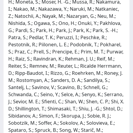
H.; Moneta, S.; Moser, H. -G.; Mussa, R.; Nakamura,
I.; Nakao, M.; Nakazawa, Y.; Naruki, M.; Natkaniec,
Z.; Natochii, A.; Nayak, M.; Nazaryan, G.; Neu, M.;
Nishida, S.; Ogawa, S.; Ono, H.; Onuki, Y.; Pakhlova,
G.; Pardi, S.; Park, H.; Park, J.; Park, K.; Park, S. -H.;
Patra, S.; Pedlar, T. K.; Peruzzi, I.; Peschke, R.;
Pestotnik, R.; Piilonen, L. E.; Podobnik, T.; Pokharel,
S.; Praz, C.; Prell, S.; Prencipe, E.; Prim, M. T.; Purwar,
H.; Raiz, S.; Ravindran, K.; Rehman, J. U.; Reif, M.;
Reiter, S.; Remnev, M.; Reuter, L.; Ricalde Herrmann,
D.; Ripp-Baudot, I.; Rizzo, G.; Roehrken, M.; Roney, J.
M.; Rostomyan, A.; Sanders, D. A.; Sandilya, S.;
Santelj, L.; Savinov, V.; Scavino, B.; Schnell, G.;
Schwanda, C.; Seino, Y.; Selce, A.; Senyo, K.; Serrano,
J.; Sevior, M. E.; Sfienti, C.; Shan, W.; Shen, C. P.; Shi, X.
D.; Shillington, T.; Shimasaki, T.; Shiu, J. -G.; Shtol, D.;
Sibidanov, A.; Simon, F.; Skorupa, J.; Sobie, R. J.;
Sobotzik, M.; Soffer, A.; Sokolov, A.; Solovieva, E.;
Spataro, S.; Spruck, B.; Song, W.; Starič, M.;