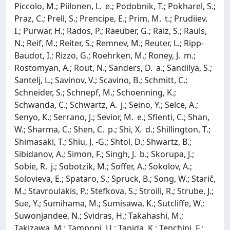
Piccolo, M.; Piilonen, L. e.; Podobnik, T.; Pokharel, S.;
Praz, C.; Prell, S.; Prencipe, E.; Prim, M. t.; Prudiiev,
I.; Purwar, H.; Rados, P.; Raeuber, G.; Raiz, S.; Rauls,
N.; Reif, M.; Reiter, S.; Remnev, M.; Reuter, L.; Ripp-
Baudot, I.; Rizzo, G.; Roehrken, M.; Roney, J. m.;
Rostomyan, A.; Rout, N.; Sanders, D. a.; Sandilya, S.;
Santelj, L.; Savinov, V.; Scavino, B.; Schmitt, C.;
Schneider, S.; Schnepf, M.; Schoenning, K.;
Schwanda, C.; Schwartz, A. j.; Seino, Y.; Selce, A.;
Senyo, K.; Serrano, J.; Sevior, M. e.; Sfienti, C.; Shan,
W.; Sharma, C.; Shen, C. p.; Shi, X. d.; Shillington, T.;
Shimasaki, T.; Shiu, J. -G.; Shtol, D.; Shwartz, B.;
Sibidanov, A.; Simon, F.; Singh, J. b.; Skorupa, J.;
Sobie, R. j.; Sobotzik, M.; Soffer, A.; Sokolov, A.;
Solovieva, E.; Spataro, S.; Spruck, B.; Song, W.; Starič,
M.; Stavroulakis, P.; Stefkova, S.; Stroili, R.; Strube, J.;
Sue, Y.; Sumihama, M.; Sumisawa, K.; Sutcliffe, W.;
Suwonjandee, N.; Svidras, H.; Takahashi, M.;
Takizawa, M.; Tamponi, U.; Tanida, K.; Tenchini, F.;