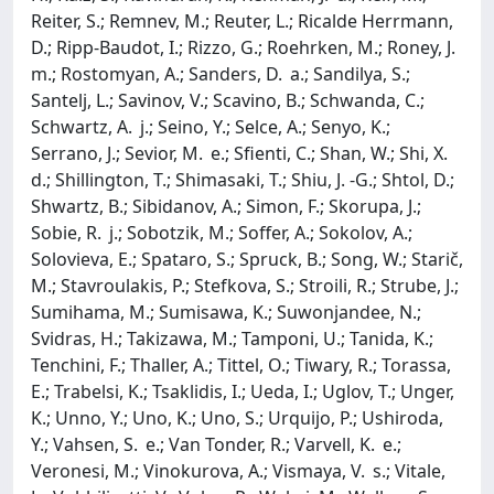
Reiter, S.; Remnev, M.; Reuter, L.; Ricalde Herrmann,
D.; Ripp-Baudot, I.; Rizzo, G.; Roehrken, M.; Roney, J.
m.; Rostomyan, A.; Sanders, D. a.; Sandilya, S.;
Santelj, L.; Savinov, V.; Scavino, B.; Schwanda, C.;
Schwartz, A. j.; Seino, Y.; Selce, A.; Senyo, K.;
Serrano, J.; Sevior, M. e.; Sfienti, C.; Shan, W.; Shi, X.
d.; Shillington, T.; Shimasaki, T.; Shiu, J. -G.; Shtol, D.;
Shwartz, B.; Sibidanov, A.; Simon, F.; Skorupa, J.;
Sobie, R. j.; Sobotzik, M.; Soffer, A.; Sokolov, A.;
Solovieva, E.; Spataro, S.; Spruck, B.; Song, W.; Starič,
M.; Stavroulakis, P.; Stefkova, S.; Stroili, R.; Strube, J.;
Sumihama, M.; Sumisawa, K.; Suwonjandee, N.;
Svidras, H.; Takizawa, M.; Tamponi, U.; Tanida, K.;
Tenchini, F.; Thaller, A.; Tittel, O.; Tiwary, R.; Torassa,
E.; Trabelsi, K.; Tsaklidis, I.; Ueda, I.; Uglov, T.; Unger,
K.; Unno, Y.; Uno, K.; Uno, S.; Urquijo, P.; Ushiroda,
Y.; Vahsen, S. e.; Van Tonder, R.; Varvell, K. e.;
Veronesi, M.; Vinokurova, A.; Vismaya, V. s.; Vitale,