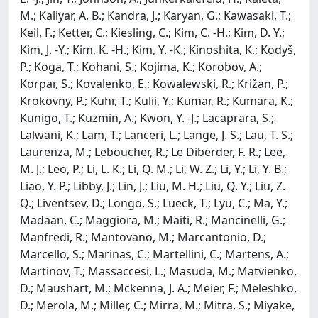
M.; Kaliyar, A. B.; Kandra, J.; Karyan, G.; Kawasaki, T.;
Keil, F.; Ketter, C.; Kiesling, C.; Kim, C. -H.; Kim, D. Y.;
Kim, J. -Y.; Kim, K. -H.; Kim, Y. -K.; Kinoshita, K.; Kodyš,
P.; Koga, T.; Kohani, S.; Kojima, K.; Korobov, A.;
Korpar, S.; Kovalenko, E.; Kowalewski, R.; Križan, P.;
Krokovny, P.; Kuhr, T.; Kulii, Y.; Kumar, R.; Kumara, K.;
Kunigo, T.; Kuzmin, A.; Kwon, Y. -J.; Lacaprara, S.;
Lalwani, K.; Lam, T.; Lanceri, L.; Lange, J. S.; Lau, T. S.;
Laurenza, M.; Leboucher, R.; Le Diberder, F. R.; Lee,
M. J.; Leo, P.; Li, L. K.; Li, Q. M.; Li, W. Z.; Li, Y.; Li, Y. B.;
Liao, Y. P.; Libby, J.; Lin, J.; Liu, M. H.; Liu, Q. Y.; Liu, Z.
Q.; Liventsev, D.; Longo, S.; Lueck, T.; Lyu, C.; Ma, Y.;
Madaan, C.; Maggiora, M.; Maiti, R.; Mancinelli, G.;
Manfredi, R.; Mantovano, M.; Marcantonio, D.;
Marcello, S.; Marinas, C.; Martellini, C.; Martens, A.;
Martinov, T.; Massaccesi, L.; Masuda, M.; Matvienko,
D.; Maushart, M.; Mckenna, J. A.; Meier, F.; Meleshko,
D.; Merola, M.; Miller, C.; Mirra, M.; Mitra, S.; Miyake,