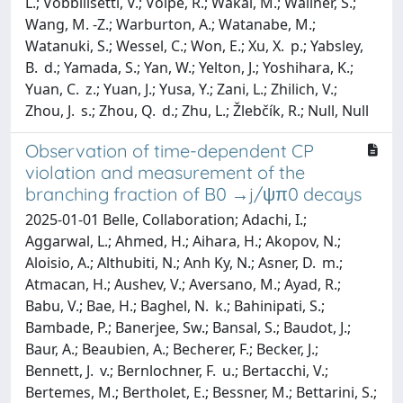
L.; Vobbilisetti, V.; Volpe, R.; Wakai, M.; Wallner, S.;
Wang, M. -Z.; Warburton, A.; Watanabe, M.;
Watanuki, S.; Wessel, C.; Won, E.; Xu, X. p.; Yabsley,
B. d.; Yamada, S.; Yan, W.; Yelton, J.; Yoshihara, K.;
Yuan, C. z.; Yuan, J.; Yusa, Y.; Zani, L.; Zhilich, V.;
Zhou, J. s.; Zhou, Q. d.; Zhu, L.; Žlebčík, R.; Null, Null
Observation of time-dependent CP
violation and measurement of the
branching fraction of B0 →j/ψπ0 decays
2025-01-01 Belle, Collaboration; Adachi, I.;
Aggarwal, L.; Ahmed, H.; Aihara, H.; Akopov, N.;
Aloisio, A.; Althubiti, N.; Anh Ky, N.; Asner, D. m.;
Atmacan, H.; Aushev, V.; Aversano, M.; Ayad, R.;
Babu, V.; Bae, H.; Baghel, N. k.; Bahinipati, S.;
Bambade, P.; Banerjee, Sw.; Bansal, S.; Baudot, J.;
Baur, A.; Beaubien, A.; Becherer, F.; Becker, J.;
Bennett, J. v.; Bernlochner, F. u.; Bertacchi, V.;
Bertemes, M.; Bertholet, E.; Bessner, M.; Bettarini, S.;