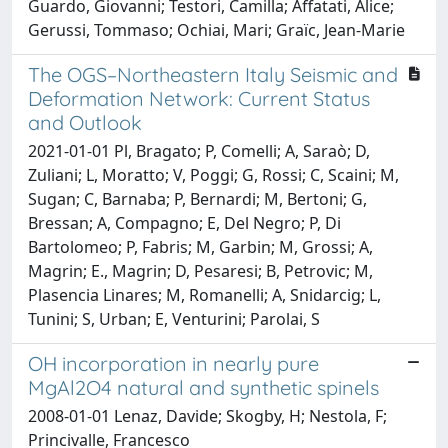
Guardo, Giovanni; Testori, Camilla; Affatati, Alice;
Gerussi, Tommaso; Ochiai, Mari; Graïc, Jean-Marie
The OGS–Northeastern Italy Seismic and
Deformation Network: Current Status
and Outlook
2021-01-01 Pl, Bragato; P, Comelli; A, Saraò; D,
Zuliani; L, Moratto; V, Poggi; G, Rossi; C, Scaini; M,
Sugan; C, Barnaba; P, Bernardi; M, Bertoni; G,
Bressan; A, Compagno; E, Del Negro; P, Di
Bartolomeo; P, Fabris; M, Garbin; M, Grossi; A,
Magrin; E., Magrin; D, Pesaresi; B, Petrovic; M,
Plasencia Linares; M, Romanelli; A, Snidarcig; L,
Tunini; S, Urban; E, Venturini; Parolai, S
OH incorporation in nearly pure
MgAl2O4 natural and synthetic spinels
2008-01-01 Lenaz, Davide; Skogby, H; Nestola, F;
Princivalle, Francesco