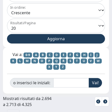
In ordine:
Risultati/Pagina
Vai a:
0-9
A
B
C
D
E
F
G
H
I
J
K
L
M
N
O
P
Q
R
S
T
U
V
W
X
Y
Z
o inserisci le iniziali:
Mostrati risultati da 2.694
a 2.713 di 4.325