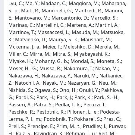
Lyu, C.; Ma, Y.; Madaan, C.; Maggiora, M.; Maharana,
S. p.; Maiti, R.; Mancinelli, G.; Manfredi, R.; Manoni,
E.; Mantovano, M.; Marcantonio, D.; Marcello, S.;
Marinas, C.; Martellini, C.; Martens, A.; Martini, A.;
Martinov, T.; Massaccesi, L.; Masuda, M.; Matsuoka,
K.; Matvienko, D.; Maurya, S. k.; Maushart, M.;
Mckenna, J. a.; Meier, F.; Meleshko, D.; Merola, M.;
Miller, C.; Mirra, M.; Mitra, S.; Miyabayashi, K.;
Miyake, H.; Mohanty, G. b.; Mondal, S.; Moneta, S.;
Moser, H. -G.; Mussa, R.; Nakamura, I.; Nakao, M.;
Nakazawa, H.; Nakazawa, Y.; Naruki, M.; Natkaniec,
Z.; Natochii, A.; Nayak, M.; Nazaryan, G.; Neu, M.;
Nishida, S.; Ogawa, S.; Ono, H.; Onuki, Y.; Pakhlova,
G.; Pardi, S.; Park, H.; Park, J.; Park, K.; Park, S. -H.;
Passeri, A.; Patra, S.; Pedlar, T. k.; Peruzzi, I.;
Peschke, R.; Pestotnik, R.; Piilonen, L. e.; Podesta-
Lerma, P. l. m.; Podobnik, T.; Pokharel, S.; Praz, C.;
Prell, S.; Prencipe, E.; Prim, M. t.; Prudiiev, I.; Purwar,
H.; Raiz, S.; Ravindran, K.; Rehman, J. u.; Reif, M.;