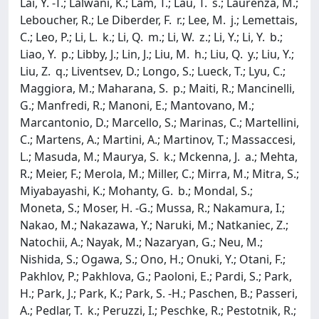
Lai, Y. -T.; Lalwani, K.; Lam, T.; Lau, T. s.; Laurenza, M.;
Leboucher, R.; Le Diberder, F. r.; Lee, M. j.; Lemettais,
C.; Leo, P.; Li, L. k.; Li, Q. m.; Li, W. z.; Li, Y.; Li, Y. b.;
Liao, Y. p.; Libby, J.; Lin, J.; Liu, M. h.; Liu, Q. y.; Liu, Y.;
Liu, Z. q.; Liventsev, D.; Longo, S.; Lueck, T.; Lyu, C.;
Maggiora, M.; Maharana, S. p.; Maiti, R.; Mancinelli,
G.; Manfredi, R.; Manoni, E.; Mantovano, M.;
Marcantonio, D.; Marcello, S.; Marinas, C.; Martellini,
C.; Martens, A.; Martini, A.; Martinov, T.; Massaccesi,
L.; Masuda, M.; Maurya, S. k.; Mckenna, J. a.; Mehta,
R.; Meier, F.; Merola, M.; Miller, C.; Mirra, M.; Mitra, S.;
Miyabayashi, K.; Mohanty, G. b.; Mondal, S.;
Moneta, S.; Moser, H. -G.; Mussa, R.; Nakamura, I.;
Nakao, M.; Nakazawa, Y.; Naruki, M.; Natkaniec, Z.;
Natochii, A.; Nayak, M.; Nazaryan, G.; Neu, M.;
Nishida, S.; Ogawa, S.; Ono, H.; Onuki, Y.; Otani, F.;
Pakhlov, P.; Pakhlova, G.; Paoloni, E.; Pardi, S.; Park,
H.; Park, J.; Park, K.; Park, S. -H.; Paschen, B.; Passeri,
A.; Pedlar, T. k.; Peruzzi, I.; Peschke, R.; Pestotnik, R.;