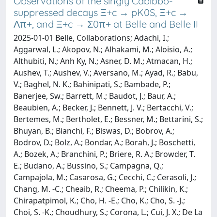
Observations of the singly Cabibbo-
suppressed decays Ξ+c → pK0S, Ξ+c →
Λπ+, and Ξ+c → Σ0π+ at Belle and Belle II
2025-01-01 Belle, Collaborations; Adachi, I.;
Aggarwal, L.; Akopov, N.; Alhakami, M.; Aloisio, A.;
Althubiti, N.; Anh Ky, N.; Asner, D. M.; Atmacan, H.;
Aushev, T.; Aushev, V.; Aversano, M.; Ayad, R.; Babu,
V.; Baghel, N. K.; Bahinipati, S.; Bambade, P.;
Banerjee, Sw.; Barrett, M.; Baudot, J.; Baur, A.;
Beaubien, A.; Becker, J.; Bennett, J. V.; Bertacchi, V.;
Bertemes, M.; Bertholet, E.; Bessner, M.; Bettarini, S.;
Bhuyan, B.; Bianchi, F.; Biswas, D.; Bobrov, A.;
Bodrov, D.; Bolz, A.; Bondar, A.; Borah, J.; Boschetti,
A.; Bozek, A.; Branchini, P.; Briere, R. A.; Browder, T.
E.; Budano, A.; Bussino, S.; Campagna, Q.;
Campajola, M.; Casarosa, G.; Cecchi, C.; Cerasoli, J.;
Chang, M. -C.; Cheaib, R.; Cheema, P.; Chilikin, K.;
Chirapatpimol, K.; Cho, H. -E.; Cho, K.; Cho, S. -J.;
Choi, S. -K.; Choudhury, S.; Corona, L.; Cui, J. X.; De La