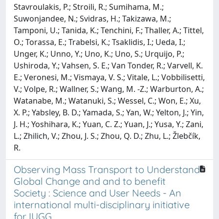
Stavroulakis, P.; Stroili, R.; Sumihama, M.;
Suwonjandee, N.; Svidras, H.; Takizawa, M.;
Tamponi, U.; Tanida, K.; Tenchini, F.; Thaller, A.; Tittel,
O.; Torassa, E.; Trabelsi, K.; Tsaklidis, I.; Ueda, I.;
Unger, K.; Unno, Y.; Uno, K.; Uno, S.; Urquijo, P.;
Ushiroda, Y.; Vahsen, S. E.; Van Tonder, R.; Varvell, K.
E.; Veronesi, M.; Vismaya, V. S.; Vitale, L.; Vobbilisetti,
V.; Volpe, R.; Wallner, S.; Wang, M. -Z.; Warburton, A.;
Watanabe, M.; Watanuki, S.; Wessel, C.; Won, E.; Xu,
X. P.; Yabsley, B. D.; Yamada, S.; Yan, W.; Yelton, J.; Yin,
J. H.; Yoshihara, K.; Yuan, C. Z.; Yuan, J.; Yusa, Y.; Zani,
L.; Zhilich, V.; Zhou, J. S.; Zhou, Q. D.; Zhu, L.; Žlebčík,
R.
Observing Mass Transport to Understand
Global Change and and to benefit
Society : Science and User Needs - An
international multi-disciplinary initiative
for IUGG