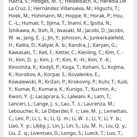
Hazra, S.; Hedges, M. t.; Heidelbach, A.; Heredia De
La Cruz, I.; Hernández Villanueva, M.; Higuchi, T.;
Hoek, M.; Hohmann, M.; Hoppe, R.; Horak, P.; Hsu,
C. -L.; Humair, T.; Iijima, T.; Inami, K.; Ipsita, N.;
Ishikawa, A.; Itoh, R.; Iwasaki, M.; Jacobi, D.; Jacobs,
W. w.; Jang, E. -J.; Jin, Y.; Johnson, A.; Junkerkalefeld,
H.; Kalita, D.; Kaliyar, A. b.; Kandra, J.; Karyan, G.;
Kawasaki, T.; Keil, F.; Ketter, C.; Kiesling, C.; Kim, C. -
H.; Kim, D. y.; Kim, J. -Y.; Kim, K. -H.; Kim, Y. -K.;
Kinoshita, K.; Kodyš, P.; Koga, T.; Kohani, S.; Kojima,
K.; Korobov, A.; Korpar, S.; Kovalenko, E.;
Kowalewski, R.; Križan, P.; Krokovny, P.; Kuhr, T.; Kulii,
Y.; Kumar, R.; Kumara, K.; Kunigo, T.; Kuzmin, A.;
Kwon, Y. -J.; Lacaprara, S.; Lalwani, K.; Lam, T.;
Lanceri, L.; Lange, J. s.; Lau, T. s.; Laurenza, M.;
Leboucher, R.; Le Diberder, F. r.; Lee, M. j.; Lemettais,
C.; Leo, P.; Li, L. k.; Li, Q. m.; Li, W. z.; Li, Y.; Li, Y. b.;
Liao, Y. p.; Libby, J.; Lin, J.; Lin, S.; Liu, M. h.; Liu, Q. y.;
Liu, Z. q.; Liventsev, D.; Longo, S.; Lueck, T.; Luo, T.;