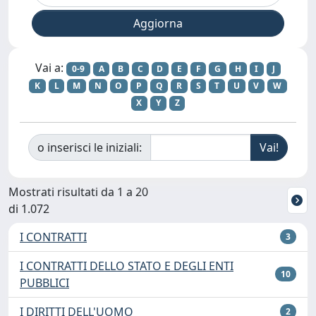
Vai a:
0-9
A
B
C
D
E
F
G
H
I
J
K
L
M
N
O
P
Q
R
S
T
U
V
W
X
Y
Z
o inserisci le iniziali:
Mostrati risultati da 1 a 20
di 1.072
I CONTRATTI
3
I CONTRATTI DELLO STATO E DEGLI ENTI
10
PUBBLICI
I DIRITTI DELL'UOMO
2