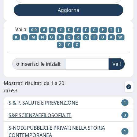
Vai a:
0-9
A
B
C
D
E
F
G
H
I
J
K
L
M
N
O
P
Q
R
S
T
U
V
W
X
Y
Z
o inserisci le iniziali:
Mostrati risultati da 1 a 20
di 653
S & P. SALUTE E PREVENZIONE
1
S&F SCIENZAEFILOSOFIA.IT.
3
S-NODI PUBBLICI E PRIVATI NELLA STORIA
1
CONTEMPORANEA