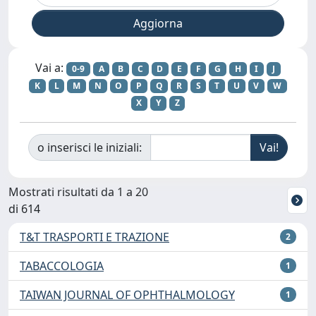
Vai a:
0-9
A
B
C
D
E
F
G
H
I
J
K
L
M
N
O
P
Q
R
S
T
U
V
W
X
Y
Z
o inserisci le iniziali:
Mostrati risultati da 1 a 20
di 614
T&T TRASPORTI E TRAZIONE
2
TABACCOLOGIA
1
TAIWAN JOURNAL OF OPHTHALMOLOGY
1