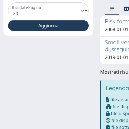
Risultati/Pagina
Risk fact
2008-01-01 
Small ves
dysregul
2019-01-01 
Mostrati risul
Legenda
file ad 
file dis
file disp
file disp
file sot