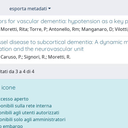
esporta metadati
ors for vascular dementia: hypotension as a key p
Moretti, Rita; Torre, P; Antonello, Rm; Manganaro, D; Vilotti,
sel disease to subcortical dementia: A dynamic mo
ation and the neurovascular unit
Caruso, P.; Signori, R.; Moretti, R.
tati da 3 a 4 di 4
 icone
accesso aperto
ponibili sulla rete interna
onibili agli utenti autorizzati
onibili solo agli amministratori
to embargo