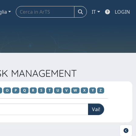
glia
IT
LOGIN
RISK MANAGEMENT
O
P
Q
R
S
T
U
V
W
X
Y
Z