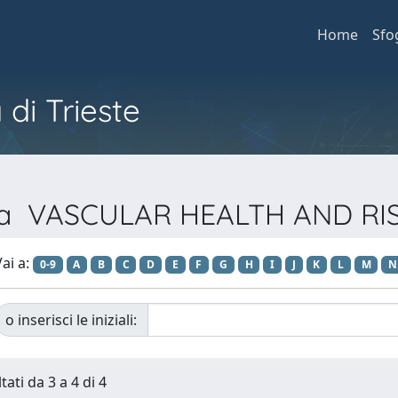
Home
Sfo
 di Trieste
vista VASCULAR HEALTH AND 
ai a:
0-9
A
B
C
D
E
F
G
H
I
J
K
L
M
N
o inserisci le iniziali:
tati da 3 a 4 di 4