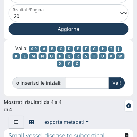
Risultati/Pagina
Vai a:
0-9
A
B
C
D
E
F
G
H
I
J
K
L
M
N
O
P
Q
R
S
T
U
V
W
X
Y
Z
o inserisci le iniziali:
Mostrati risultati da 4 a 4
di 4
esporta metadati
Small vessel disease to subcortical