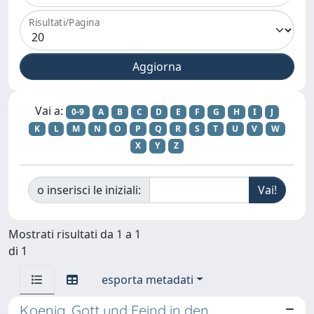
Risultati/Pagina
Vai a:
0-9
A
B
C
D
E
F
G
H
I
J
K
L
M
N
O
P
Q
R
S
T
U
V
W
X
Y
Z
o inserisci le iniziali:
Mostrati risultati da 1 a 1
di 1
esporta metadati
Koenig, Gott und Feind in den