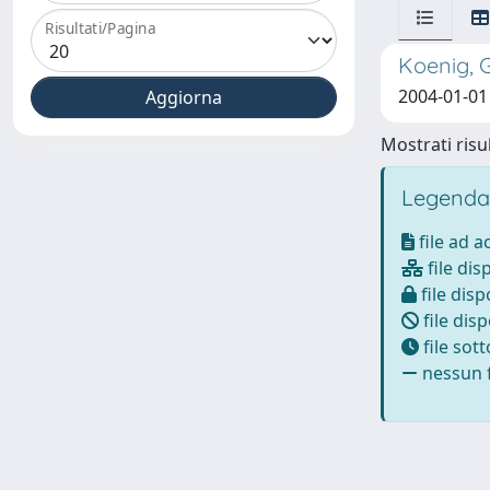
Risultati/Pagina
Koenig, G
2004-01-01
Mostrati risul
Legenda
file ad 
file dis
file disp
file disp
file sot
nessun f