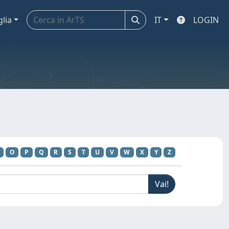
glia
IT
LOGIN
O
P
Q
R
S
T
U
V
W
X
Y
Z