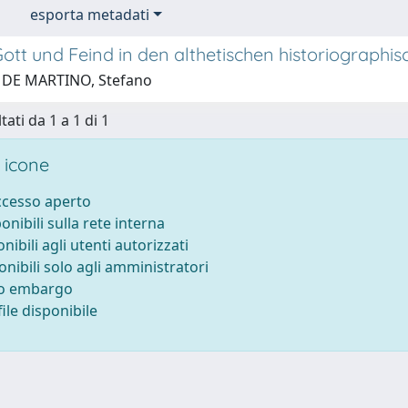
esporta metadati
ott und Feind in den althetischen historiographi
 DE MARTINO, Stefano
tati da 1 a 1 di 1
 icone
accesso aperto
ponibili sulla rete interna
onibili agli utenti autorizzati
onibili solo agli amministratori
to embargo
ile disponibile