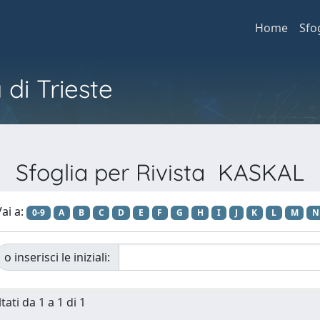
Home
Sfo
 di Trieste
Sfoglia per Rivista KASKAL
ai a:
0-9
A
B
C
D
E
F
G
H
I
J
K
L
M
N
o inserisci le iniziali:
tati da 1 a 1 di 1