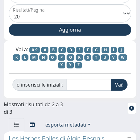
Risultati/Pagina
Vai a:
0-9
A
B
C
D
E
F
G
H
I
J
K
L
M
N
O
P
Q
R
S
T
U
V
W
X
Y
Z
o inserisci le iniziali:
Mostrati risultati da 2 a 3
di 3
esporta metadati
Les Herbes Folles di Alain Resnais,