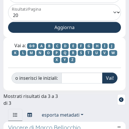
Risultati/Pagina
Vai a:
0-9
A
B
C
D
E
F
G
H
I
J
K
L
M
N
O
P
Q
R
S
T
U
V
W
X
Y
Z
o inserisci le iniziali:
Mostrati risultati da 3 a 3
di 3
esporta metadati
Vincere di Marco Bellocchio