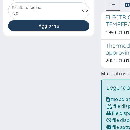
Risultati/Pagina
ELECTRI
TEMPER
1990-01-01 A
Thermody
approxim
2001-01-01 
Mostrati risul
Legenda
file ad 
file dis
file disp
file disp
file sot