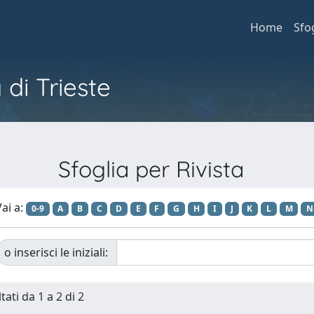
Home
Sfo
 di Trieste
Sfoglia per Rivista
ai a:
0-9
A
B
C
D
E
F
G
H
I
J
K
L
M
N
o inserisci le iniziali:
tati da 1 a 2 di 2