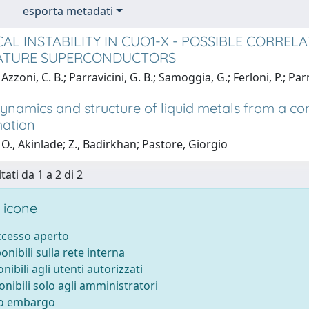
esporta metadati
CAL INSTABILITY IN CUO1-X - POSSIBLE CORREL
ATURE SUPERCONDUCTORS
zzoni, C. B.; Parravicini, G. B.; Samoggia, G.; Ferloni, P.; Par
namics and structure of liquid metals from a co
ation
O., Akinlade; Z., Badirkhan; Pastore, Giorgio
tati da 1 a 2 di 2
 icone
accesso aperto
ponibili sulla rete interna
onibili agli utenti autorizzati
onibili solo agli amministratori
to embargo