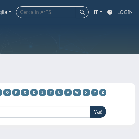
glia
IT
LOGIN
O
P
Q
R
S
T
U
V
W
X
Y
Z