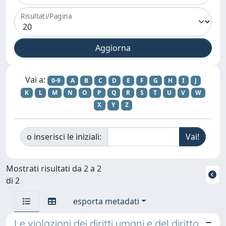
Risultati/Pagina
Vai a:
0-9
A
B
C
D
E
F
G
H
I
J
K
L
M
N
O
P
Q
R
S
T
U
V
W
X
Y
Z
o inserisci le iniziali:
Mostrati risultati da 2 a 2
di 2
esporta metadati
Le violazioni dei diritti umani e del diritto