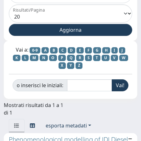
Risultati/Pagina
Vai a:
0-9
A
B
C
D
E
F
G
H
I
J
K
L
M
N
O
P
Q
R
S
T
U
V
W
X
Y
Z
o inserisci le iniziali:
Mostrati risultati da 1 a 1
di 1
esporta metadati
Phenomenological modelling of IDI Diesel