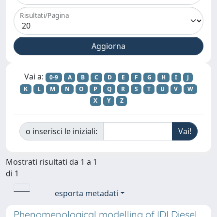
Risultati/Pagina
Vai a:
0-9
A
B
C
D
E
F
G
H
I
J
K
L
M
N
O
P
Q
R
S
T
U
V
W
X
Y
Z
o inserisci le iniziali:
Mostrati risultati da 1 a 1
di 1
esporta metadati
Phenomenological modelling of IDI Diesel