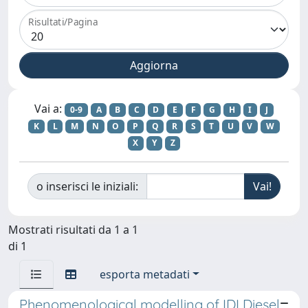
Risultati/Pagina
Vai a:
0-9
A
B
C
D
E
F
G
H
I
J
K
L
M
N
O
P
Q
R
S
T
U
V
W
X
Y
Z
o inserisci le iniziali:
Mostrati risultati da 1 a 1
di 1
esporta metadati
Phenomenological modelling of IDI Diesel