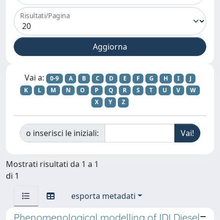
Risultati/Pagina
Vai a:
0-9
A
B
C
D
E
F
G
H
I
J
K
L
M
N
O
P
Q
R
S
T
U
V
W
X
Y
Z
o inserisci le iniziali:
Mostrati risultati da 1 a 1
di 1
esporta metadati
Phenomenological modelling of IDI Diesel