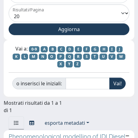
Risultati/Pagina
Vai a:
0-9
A
B
C
D
E
F
G
H
I
J
K
L
M
N
O
P
Q
R
S
T
U
V
W
X
Y
Z
o inserisci le iniziali:
Mostrati risultati da 1 a 1
di 1
esporta metadati
Phenomenological modelling of IDI Diesel