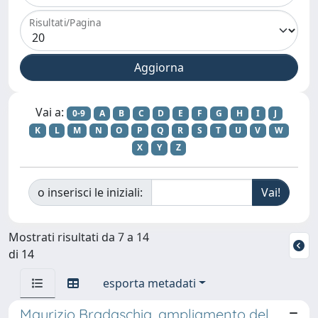
Risultati/Pagina
Vai a:
0-9
A
B
C
D
E
F
G
H
I
J
K
L
M
N
O
P
Q
R
S
T
U
V
W
X
Y
Z
o inserisci le iniziali:
Mostrati risultati da 7 a 14
di 14
esporta metadati
Maurizio Bradaschia, ampliamento del