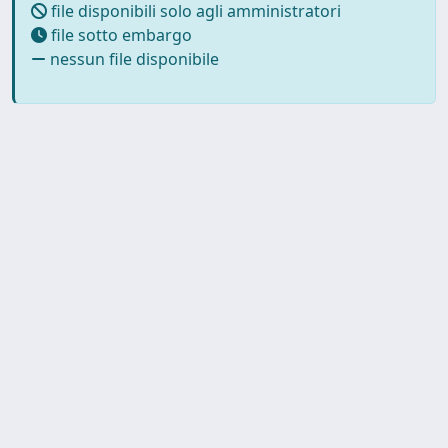
file disponibili solo agli amministratori
file sotto embargo
nessun file disponibile
Copyright © 2026
Università degli Studi Trieste |
Dove
siamo
|
Privacy
Piazzale Europa,1 34127 Trieste, Italia -