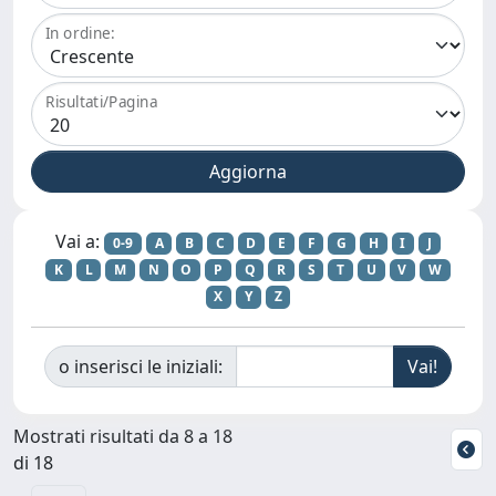
In ordine:
Risultati/Pagina
Vai a:
0-9
A
B
C
D
E
F
G
H
I
J
K
L
M
N
O
P
Q
R
S
T
U
V
W
X
Y
Z
o inserisci le iniziali:
Mostrati risultati da 8 a 18
di 18