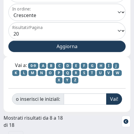
In ordine:
Risultati/Pagina
Vai a:
0-9
A
B
C
D
E
F
G
H
I
J
K
L
M
N
O
P
Q
R
S
T
U
V
W
X
Y
Z
o inserisci le iniziali:
Mostrati risultati da 8 a 18
di 18