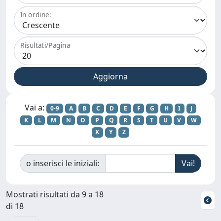
In ordine:
Risultati/Pagina
Vai a:
0-9
A
B
C
D
E
F
G
H
I
J
K
L
M
N
O
P
Q
R
S
T
U
V
W
X
Y
Z
o inserisci le iniziali:
Mostrati risultati da 9 a 18
di 18