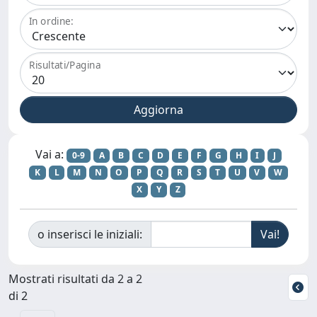
In ordine:
Risultati/Pagina
Vai a:
0-9
A
B
C
D
E
F
G
H
I
J
K
L
M
N
O
P
Q
R
S
T
U
V
W
X
Y
Z
o inserisci le iniziali:
Mostrati risultati da 2 a 2
di 2