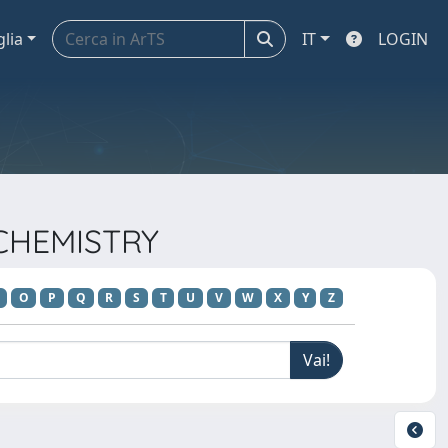
glia
IT
LOGIN
OCHEMISTRY
O
P
Q
R
S
T
U
V
W
X
Y
Z