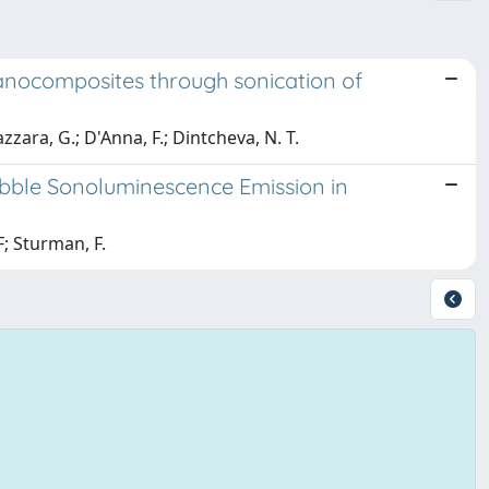
anocomposites through sonication of
azzara, G.; D'Anna, F.; Dintcheva, N. T.
bble Sonoluminescence Emission in
F; Sturman, F.