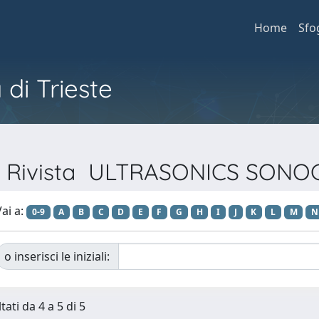
Home
Sfo
 di Trieste
er Rivista ULTRASONICS SON
ai a:
0-9
A
B
C
D
E
F
G
H
I
J
K
L
M
N
o inserisci le iniziali:
tati da 4 a 5 di 5