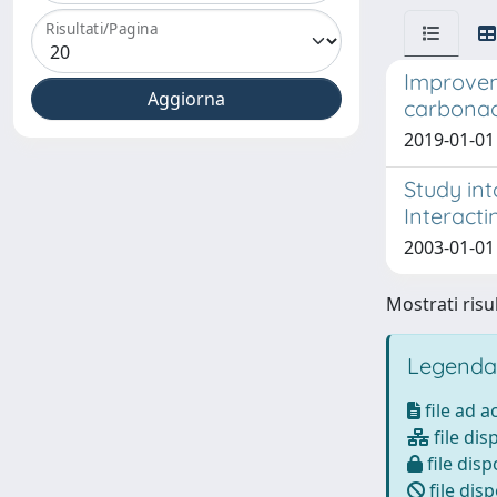
Risultati/Pagina
Improvem
carbonac
2019-01-01 T
Study in
Interacti
2003-01-01 
Mostrati risul
Legenda
file ad 
file dis
file disp
file disp