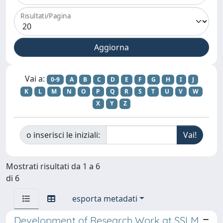
Risultati/Pagina
Vai a:
0-9
A
B
C
D
E
F
G
H
I
J
K
L
M
N
O
P
Q
R
S
T
U
V
W
X
Y
Z
o inserisci le iniziali:
Mostrati risultati da 1 a 6
di 6
esporta metadati
Development of Research Work at SSLM,