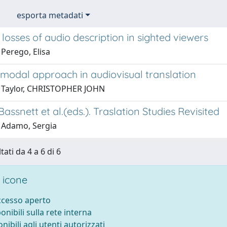
esporta metadati
losses of audio description in sighted viewers
Perego, Elisa
imodal approach in audiovisual translation
 Taylor, CHRISTOPHER JOHN
 Bassnett et al.(eds.). Traslation Studies Revisited
 Adamo, Sergia
tati da 4 a 6 di 6
 icone
accesso aperto
ponibili sulla rete interna
onibili agli utenti autorizzati