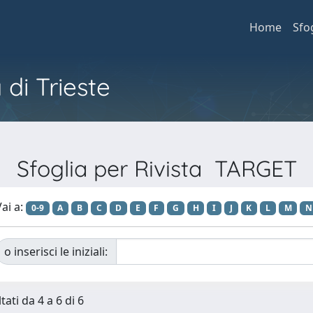
Home
Sfo
 di Trieste
Sfoglia per Rivista TARGET
ai a:
0-9
A
B
C
D
E
F
G
H
I
J
K
L
M
N
o inserisci le iniziali:
tati da 4 a 6 di 6