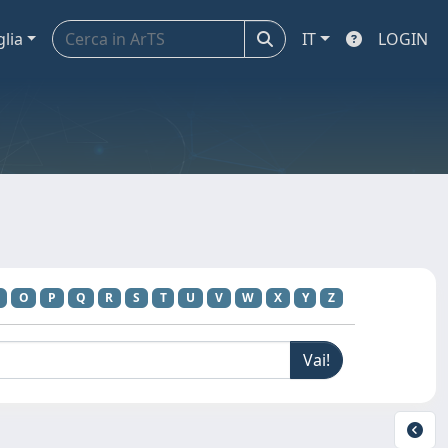
glia
IT
LOGIN
O
P
Q
R
S
T
U
V
W
X
Y
Z