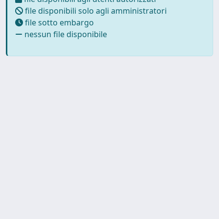
file disponibili solo agli amministratori
file sotto embargo
nessun file disponibile
Copyright © 2026
Università degli Studi Trieste |
Dove
siamo
|
Privacy
Piazzale Europa,1 34127 Trieste, Italia -