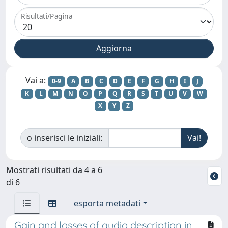
Risultati/Pagina
Vai a:
0-9
A
B
C
D
E
F
G
H
I
J
K
L
M
N
O
P
Q
R
S
T
U
V
W
X
Y
Z
o inserisci le iniziali:
Mostrati risultati da 4 a 6
di 6
esporta metadati
Gain and losses of audio description in