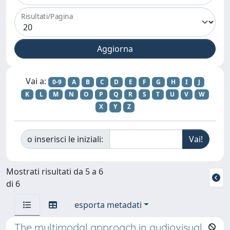
Risultati/Pagina
Vai a:
0-9
A
B
C
D
E
F
G
H
I
J
K
L
M
N
O
P
Q
R
S
T
U
V
W
X
Y
Z
o inserisci le iniziali:
Mostrati risultati da 5 a 6
di 6
esporta metadati
The multimodal approach in audiovisual