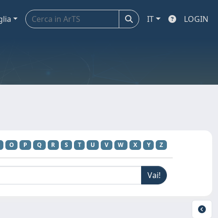
glia
IT
LOGIN
O
P
Q
R
S
T
U
V
W
X
Y
Z