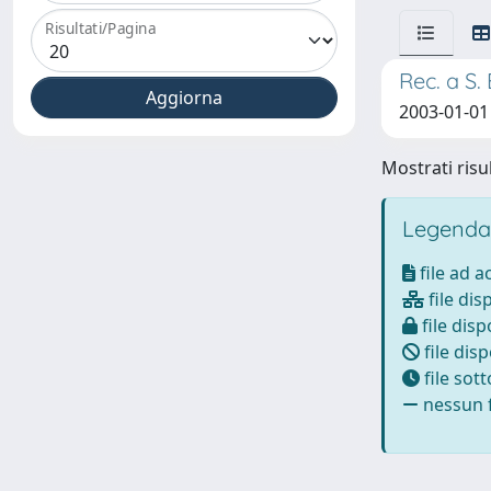
Risultati/Pagina
Rec. a S.
2003-01-01
Mostrati risul
Legenda
file ad 
file dis
file disp
file disp
file sot
nessun f