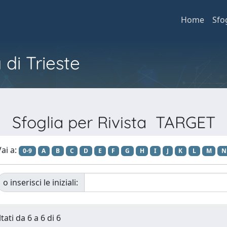
Home
Sfo
 di Trieste
Sfoglia per Rivista TARGET
ai a:
0-9
A
B
C
D
E
F
G
H
I
J
K
L
M
N
o inserisci le iniziali:
tati da 6 a 6 di 6