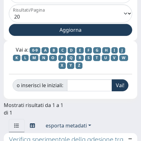
Risultati/Pagina
Vai a:
0-9
A
B
C
D
E
F
G
H
I
J
K
L
M
N
O
P
Q
R
S
T
U
V
W
X
Y
Z
o inserisci le iniziali:
Mostrati risultati da 1 a 1
di 1
esporta metadati
Verifica sperimentale della adesione tra