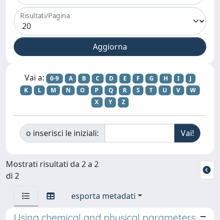
Risultati/Pagina
Vai a:
0-9
A
B
C
D
E
F
G
H
I
J
K
L
M
N
O
P
Q
R
S
T
U
V
W
X
Y
Z
o inserisci le iniziali:
Mostrati risultati da 2 a 2
di 2
esporta metadati
Using chemical and physical parameters