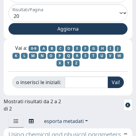
Risultati/Pagina
Vai a:
0-9
A
B
C
D
E
F
G
H
I
J
K
L
M
N
O
P
Q
R
S
T
U
V
W
X
Y
Z
o inserisci le iniziali:
Mostrati risultati da 2 a 2
di 2
esporta metadati
Using chemical and physical parameters