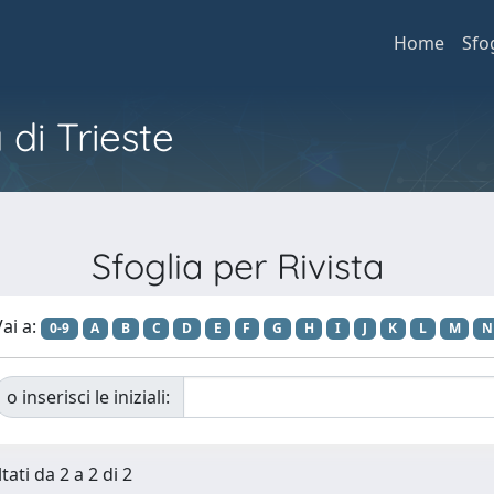
Home
Sfo
 di Trieste
Sfoglia per Rivista
ai a:
0-9
A
B
C
D
E
F
G
H
I
J
K
L
M
N
o inserisci le iniziali:
tati da 2 a 2 di 2