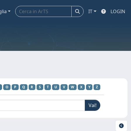
glia
IT
LOGIN
O
P
Q
R
S
T
U
V
W
X
Y
Z