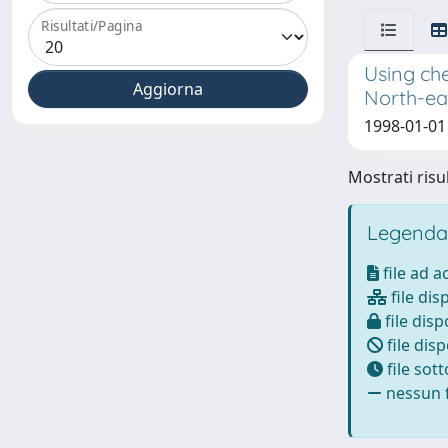
Risultati/Pagina
Using che
North-ea
1998-01-01 
Mostrati risul
Legenda
file ad 
file dis
file disp
file disp
file sot
nessun f