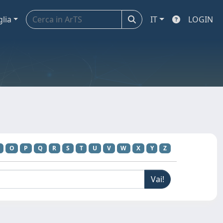
glia
IT
LOGIN
M
O
P
Q
R
S
T
U
V
W
X
Y
Z