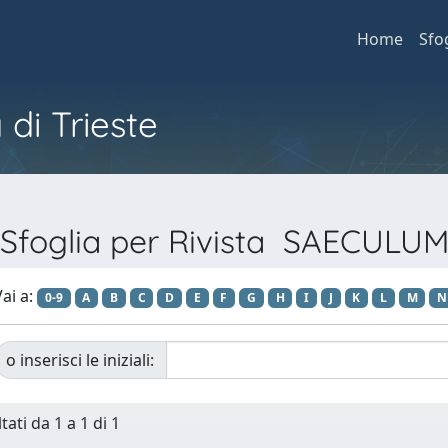
Home
Sfo
 di Trieste
Sfoglia per Rivista SAECULU
ai a:
0-9
A
B
C
D
E
F
G
H
I
J
K
L
M
N
o inserisci le iniziali:
tati da 1 a 1 di 1