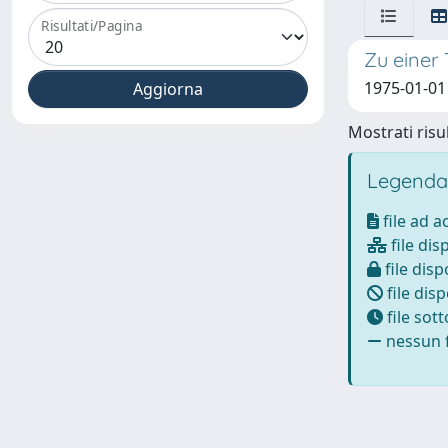
Risultati/Pagina
Zu einer
1975-01-01 
Mostrati risul
Legenda
file ad 
file dis
file disp
file disp
file sot
nessun f