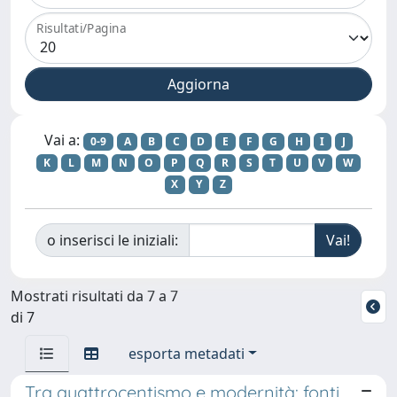
Risultati/Pagina
Vai a:
0-9
A
B
C
D
E
F
G
H
I
J
K
L
M
N
O
P
Q
R
S
T
U
V
W
X
Y
Z
o inserisci le iniziali:
Mostrati risultati da 7 a 7
di 7
esporta metadati
Tra quattrocentismo e modernità: fonti